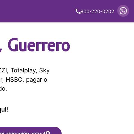
800-220-0202
 Guerrero
ZI, Totalplay, Sky
r, HSBC, pagar o
do.
ui!
mi ubicación actual