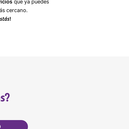
icios
que ya puedes
ás cercano.
stás
!
s?