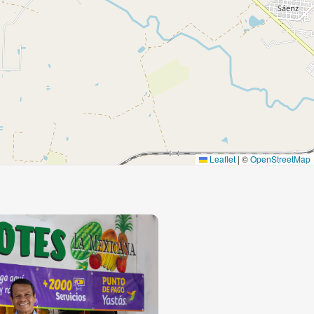
Leaflet
|
©
OpenStreetMap