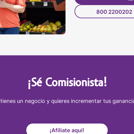
800 2200202
¡Sé Comisionista!
 tienes un negocio y quieres incrementar tus gananci
¡Afíliate aquí!