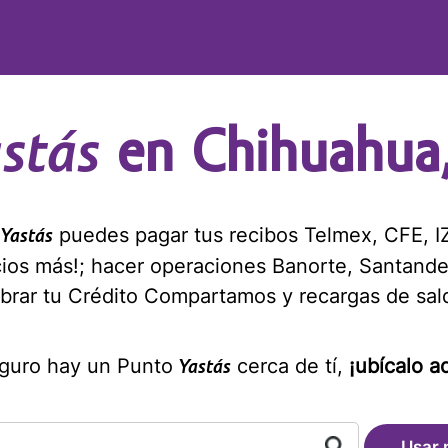
stás
en Chihuahua,
s
puedes pagar tus recibos Telmex, CFE, IZ
Yastás
cios más!; hacer operaciones Banorte, Santande
brar tu Crédito Compartamos y recargas de sal
guro hay un Punto
cerca de tí,
¡ubícalo aq
Yastás
Usar 