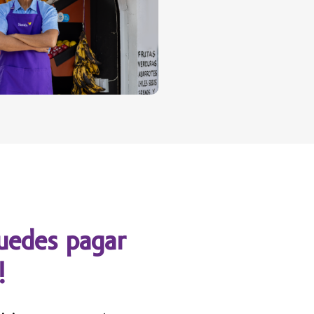
edes pagar
!