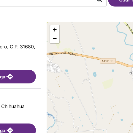
+
−
ro, C.P. 31680,
egar
, Chihuahua
egar