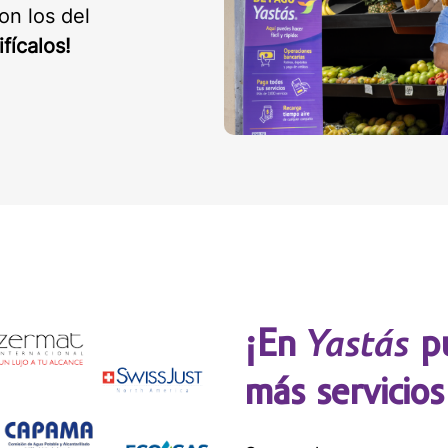
on los del
ifícalos!
Yastás
¡En
pu
más servicios