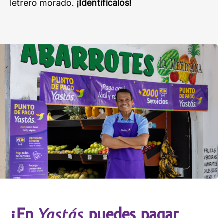
letrero morado.
¡Identifícalos!
Yastás
¡En
puedes pagar