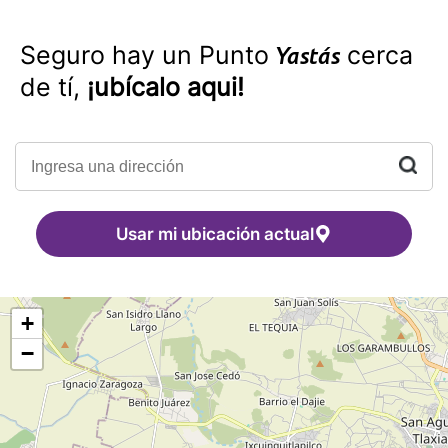
Seguro hay un Punto
cerca
Yastás
de tí,
¡ubícalo aqui!
Usar mi ubicación actual
+
−