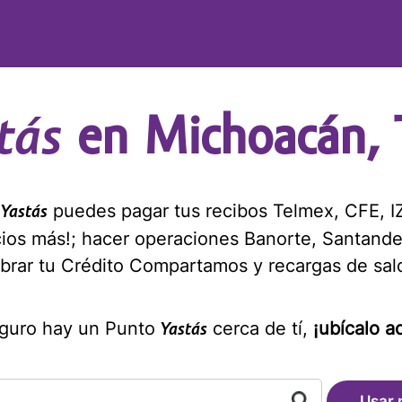
tás
en Michoacán, 
s
puedes pagar tus recibos Telmex, CFE, IZ
Yastás
cios más!; hacer operaciones Banorte, Santande
brar tu Crédito Compartamos y recargas de sal
guro hay un Punto
cerca de tí,
¡ubícalo aq
Yastás
Usar 