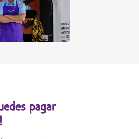
edes pagar
!