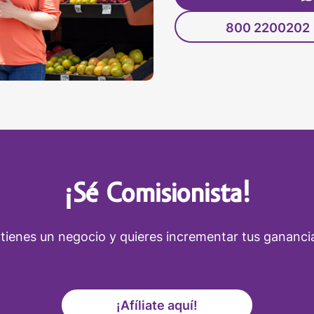
800 2200202
¡Sé Comisionista!
 tienes un negocio y quieres incrementar tus gananci
¡Afíliate aquí!