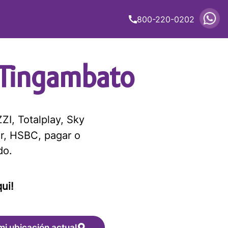
800-220-0202
Tingambato
ZI, Totalplay, Sky
r, HSBC, pagar o
do.
ui!
mi ubicación actual