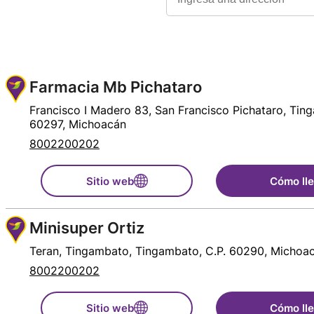
Farmacia Mb Pichataro
Francisco I Madero 83, San Francisco Pichataro, Tin
60297, Michoacán
8002200202
Sitio web
Cómo ll
Minisuper Ortiz
Teran, Tingambato, Tingambato, C.P. 60290, Michoa
8002200202
Sitio web
Cómo ll