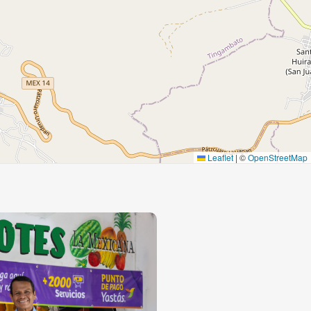
Leaflet
|
©
OpenStreetMap