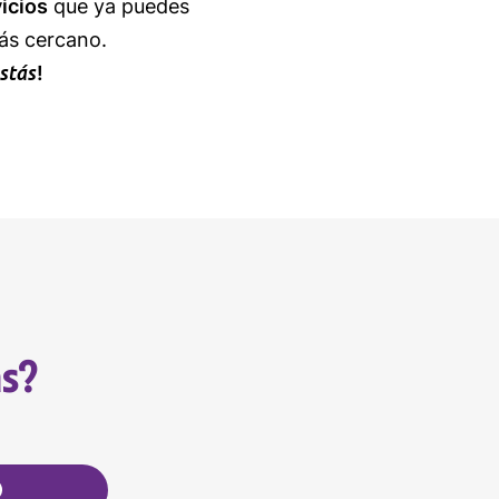
icios
que ya puedes
ás cercano.
stás
!
s?