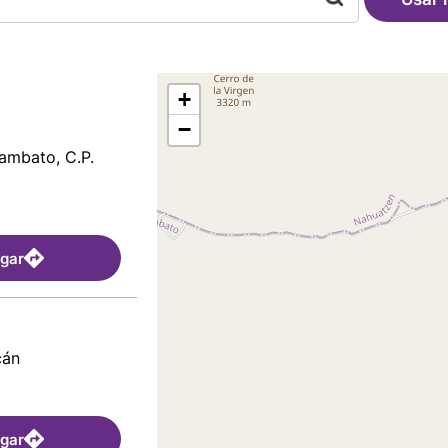
+
−
gambato, C.P.
egar
cán
egar