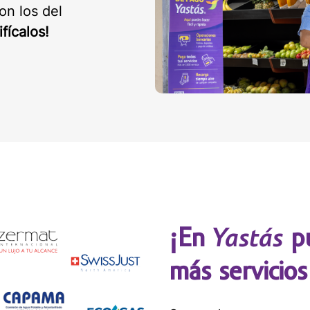
on los del
ifícalos!
Yastás
¡En
pu
más servicios