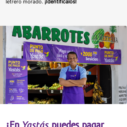
letrero morado.
¡Identifícalos!
Yastás
¡En
puedes pagar