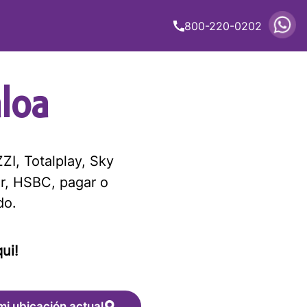
800-220-0202
loa
ZI, Totalplay, Sky
r, HSBC, pagar o
do.
ui!
mi ubicación actual