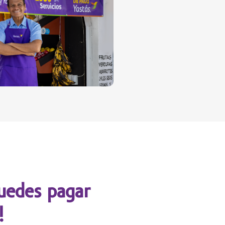
edes pagar
!