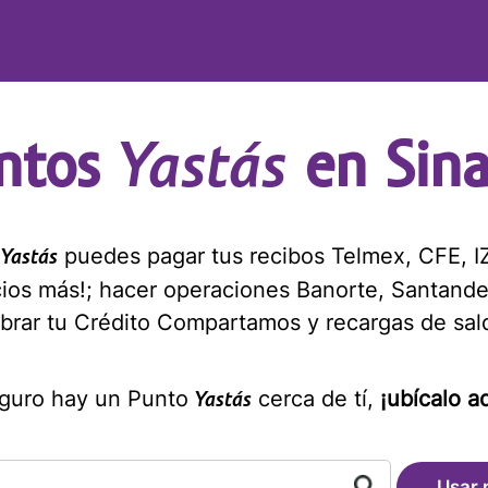
Yastás
ntos
en Sina
s
puedes pagar tus recibos Telmex, CFE, IZ
Yastás
cios más!; hacer operaciones Banorte, Santande
brar tu Crédito Compartamos y recargas de sal
guro hay un Punto
cerca de tí,
¡ubícalo aq
Yastás
Usar 