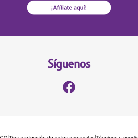
¡Afíliate aquí!
Síguenos
RCO
|
Tips protección de datos personales
|
Términos y condi