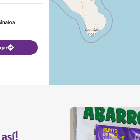
Sinaloa
egar
C.P. 80324,
egar
así!