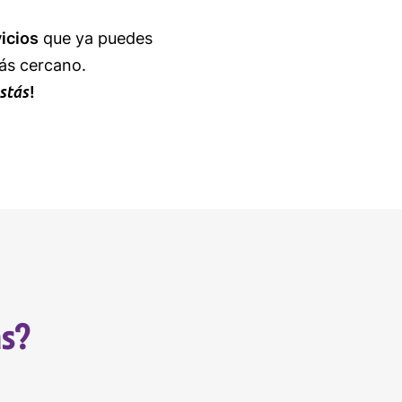
icios
que ya puedes
ás cercano.
stás
!
s?