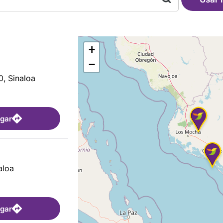
+
−
0, Sinaloa
egar
aloa
egar