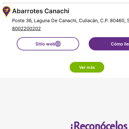
Abarrotes Canachi
Poste 36, Laguna De Canachi, Culiacán, C.P. 80460, 
8002200202
Sitio web
Cómo ll
Abarrotes Eben Ezer
Ver más
Av Benito Juarez 370, Salvador Alvarado, Navolato, 
Sinaloa
8002200202
Sitio web
Cómo ll
Abarrotes Espinoza
¡Reconócelos 