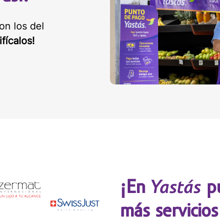
naloa
on los del
ifícalos!
egar
Yastás
¡En
pu
más servicios