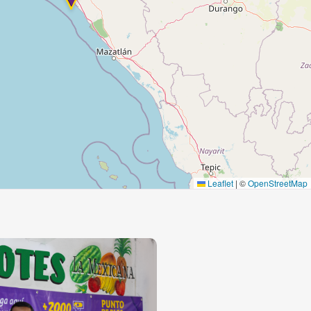
Leaflet
|
©
OpenStreetMap