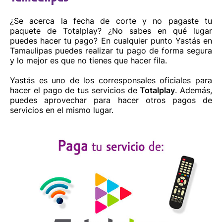
¿Se acerca la fecha de corte y no pagaste tu
Abarrotes Chiff
paquete de Totalplay? ¿No sabes en qué lugar
puedes hacer tu pago? En cualquier punto Yastás en
Valentin Gomez Farias S/N int. 0, Plan De Ayala, El
Tamaulipas puedes realizar tu pago de forma segura
Mante, C.P. 89928, Tamaulipas
y lo mejor es que no tienes que hacer fila.
8002200202
Yastás es uno de los corresponsales oficiales para
hacer el pago de tus servicios de
Totalplay
. Además,
Cómo llegar
Sitio web
puedes aprovechar para hacer otros pagos de
servicios en el mismo lugar.