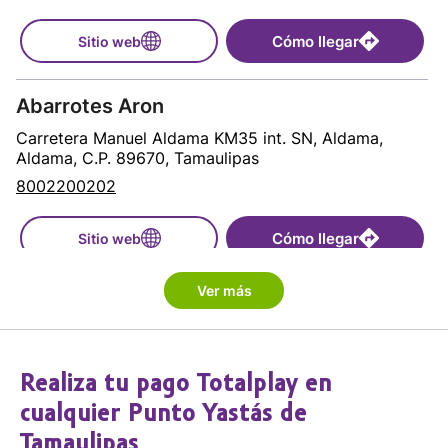
Cómo llegar
Sitio web
Abarrotes Aron
Carretera Manuel Aldama KM35 int. SN, Aldama,
Aldama, C.P. 89670, Tamaulipas
8002200202
Cómo llegar
Sitio web
Ver más
Abarrotes Betty
Laguna Madre 17 int. SN, Las Higuerillas, Matamoros,
C.P. 87587, Tamaulipas
Realiza tu pago Totalplay en
8002200202
cualquier Punto Yastás de
Cómo llegar
Sitio web
Tamaulipas