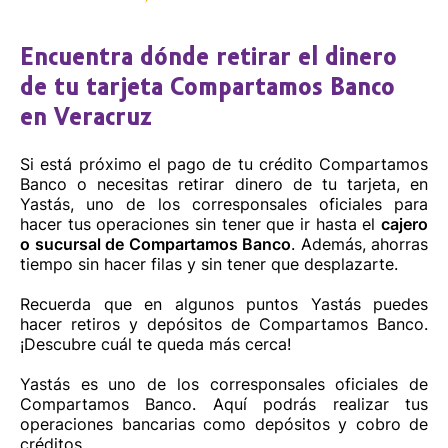
Abarrotes 2 Hermanas
Encuentra dónde retirar el dinero
Principal, La Pureza, La Antigua, C.P. 91685, Veracruz
de tu tarjeta Compartamos Banco
8002200202
en Veracruz
Si está próximo el pago de tu crédito Compartamos
Cómo llegar
Sitio web
Banco o necesitas retirar dinero de tu tarjeta, en
Yastás, uno de los corresponsales oficiales para
hacer tus operaciones sin tener que ir hasta el
cajero
o sucursal de Compartamos Banco
. Además, ahorras
tiempo sin hacer filas y sin tener que desplazarte.
Recuerda que en algunos puntos Yastás puedes
hacer retiros y depósitos de Compartamos Banco.
¡Descubre cuál te queda más cerca!
Yastás es uno de los corresponsales oficiales de
Compartamos Banco. Aquí podrás realizar tus
operaciones bancarias como depósitos y cobro de
créditos.