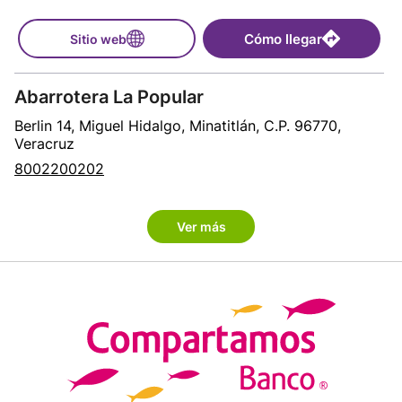
Cómo llegar
Sitio web
Abarrotera La Popular
Berlin 14, Miguel Hidalgo, Minatitlán, C.P. 96770,
Veracruz
8002200202
Cómo llegar
Sitio web
Ver más
Abarrotes La Surtidita
Pino Suarez SN, Citlaltepec, Citlaltépetl, C.P. 92230,
Veracruz
8002200202
Cómo llegar
Sitio web