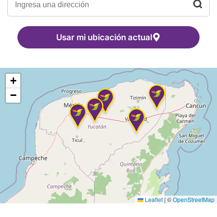
Usar mi ubicación actual
+
−
Leaflet
|
©
OpenStreetMap