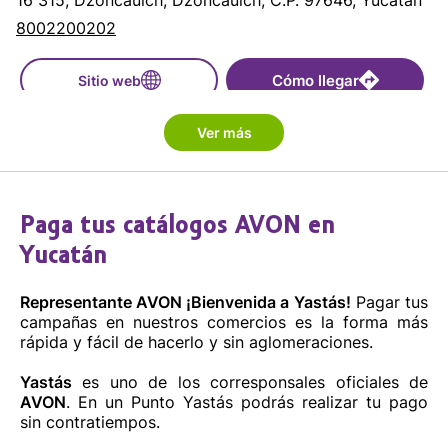
16 315, Dzoncauich, Dzoncauich, C.P. 97646, Yucatán
8002200202
Cómo llegar
Sitio web
Ver más
Abarrotes El Shaddai
23 X 12 SN int. SN, Fernando Novelo, Valladolid, C.P.
97782, Yucatán
Paga tus catálogos AVON en
8002200202
Yucatán
Cómo llegar
Sitio web
Representante AVON ¡Bienvenida a Yastás!
Pagar tus
campañas en nuestros comercios es la forma más
Abarrotes K
rápida y fácil de hacerlo y sin aglomeraciones.
C 20 SN int. SN, Kimbila, Izamal, C.P. 97550, Yucatán
Yastás
es uno de los corresponsales oficiales de
8002200202
AVON
. En un Punto Yastás podrás realizar tu pago
sin contratiempos.