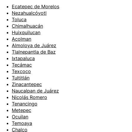
Ecatepec de Morelos
Nezahualcóyotl
Toluca
Chimalhuacán
Huixquilucan
Acolman
Almoloya de Juárez
Tlalnepantla de Baz
Ixtapaluca
Tecámac
Texcoco
Tultitlán
Zinacantepec
Naucalpan de Juárez
Nicolás Romero
Tenancingo
Metepec
Ocuilan
Temoaya
Chalco