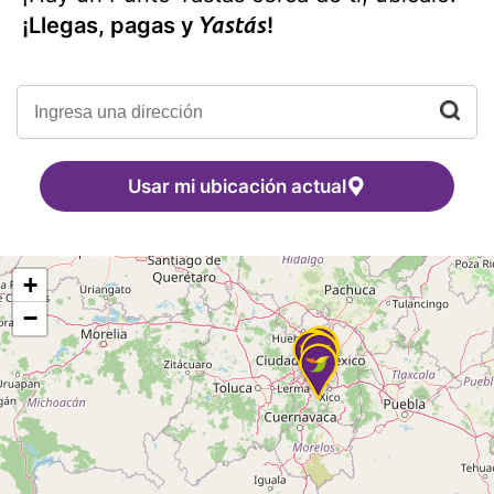
Yastás
¡Llegas, pagas y
!
Usar mi ubicación actual
+
−