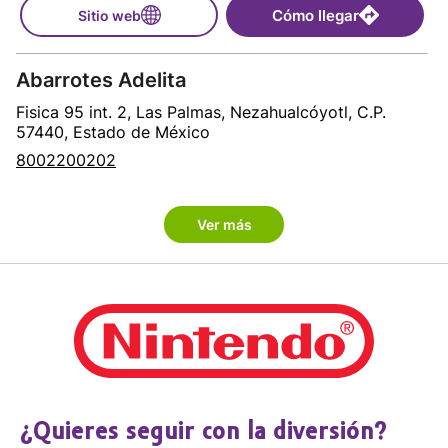
Cómo llegar
Sitio web
Abarrotes Adelita
Fisica 95 int. 2, Las Palmas, Nezahualcóyotl, C.P.
57440, Estado de México
8002200202
Cómo llegar
Sitio web
Ver más
Abarrotes Aragon
Francisco I Madero 19 int. 6, Francisco Villa, Ecatepec
de Morelos, C.P. 55080, Estado de México
8002200202
Cómo llegar
Sitio web
¿Quieres seguir con la diversión?