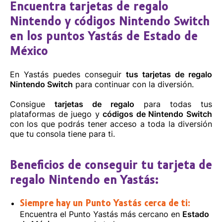
Encuentra tarjetas de regalo
Abarrotes Aries
Nintendo y códigos Nintendo Switch
Pto Villa Del Mar MZ13 int. LT17, Tepeolulco, Ecatepec
en los puntos Yastás de Estado de
de Morelos, C.P. 55510, Estado de México
México
8002200202
En Yastás puedes conseguir
tus tarjetas de regalo
Cómo llegar
Sitio web
Nintendo Switch
para continuar con la diversión.
Consigue
tarjetas de regalo
para todas tus
plataformas de juego y
códigos de Nintendo Switch
con los que podrás tener acceso a toda la diversión
que tu consola tiene para ti.
Beneficios de conseguir tu tarjeta de
regalo Nintendo en Yastás:
Siempre hay un Punto Yastás cerca de ti:
Encuentra el Punto Yastás más cercano en
Estado