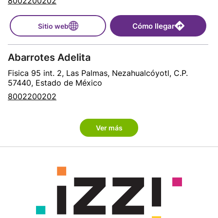
8002200202
Cómo llegar
Sitio web
Abarrotes Adelita
Fisica 95 int. 2, Las Palmas, Nezahualcóyotl, C.P.
57440, Estado de México
8002200202
Cómo llegar
Sitio web
Ver más
Abarrotes Aragon
Francisco I Madero 19 int. 6, Francisco Villa, Ecatepec
de Morelos, C.P. 55080, Estado de México
8002200202
Cómo llegar
Sitio web