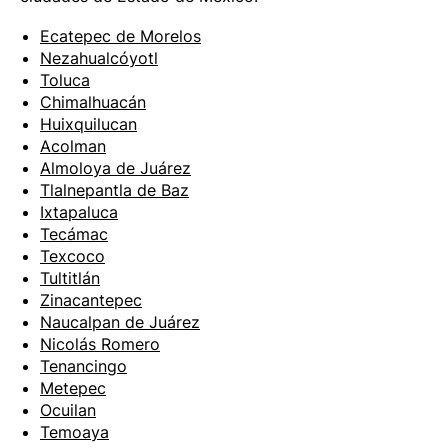
Ecatepec de Morelos
Nezahualcóyotl
Toluca
Chimalhuacán
Huixquilucan
Acolman
Almoloya de Juárez
Tlalnepantla de Baz
Ixtapaluca
Tecámac
Texcoco
Tultitlán
Zinacantepec
Naucalpan de Juárez
Nicolás Romero
Tenancingo
Metepec
Ocuilan
Temoaya