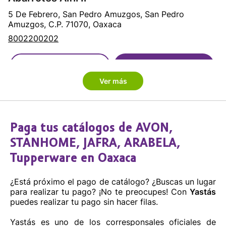
5 De Febrero, San Pedro Amuzgos, San Pedro
Amuzgos, C.P. 71070, Oaxaca
8002200202
Cómo llegar
Sitio web
Ver más
Abarrotes Almita
Pino Suarez SN int. SN, Santa Gertrudis Miramar,
Santo Domingo Tehuantepec, C.P. 70762, Oaxaca
Paga tus catálogos de
AVON
,
8002200202
STANHOME
,
JAFRA
,
ARABELA
,
Tupperware
en Oaxaca
Cómo llegar
Sitio web
¿Está próximo el pago de catálogo? ¿Buscas un lugar
para realizar tu pago? ¡No te preocupes! Con
Yastás
Abarrotes Arely
puedes realizar tu pago sin hacer filas.
Avenida Hidalgo, Santo Domingo Petapa, Santo
Yastás es uno de los corresponsales oficiales de
Domingo Petapa, C.P. 70350, Oaxaca