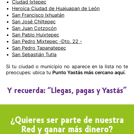
Ciudad Ixtepec
Heroica Ciudad de Huajuapan de León
San Francisco Ixhuatán
San José Chiltepec
San Juan Cotzocón
San Pablo Huixtepec
San Pedro Mixtepec -Dto. 22 -
San Pedro Tapanatepec
San Sebastián Tutla
Si tu ciudad o municipio no aparece en la lista no te
preocupes: ubica tu
Punto Yastás más cercano aquí
.
Y recuerda: “Llegas, pagas y Yastás”
¿Quieres ser parte de nuestra
Red y ganar más dinero?