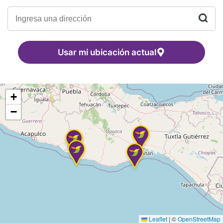
Usar mi ubicación actual
+
−
Leaflet
|
©
OpenStreetMap