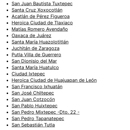
San Juan Bautista Tuxtepec
Santa Cruz Xoxocotlán
Acatlán de Pérez Figueroa
Heroica Ciudad de Tlaxiaco
Matías Romero Avendaño
Oaxaca de Juárez
Santa María Huazolotitlán
Juchitán de Zaragoza
Putla Villa de Guerrero
San Dionisio del Mar
Santa María Huatulco
Ciudad Ixtepec
Heroica Ciudad de Huajuapan de León
San Francisco Ixhuatán
San José Chiltepec
San Juan Cotzocón
San Pablo Huixtepec
San Pedro Mixtepec -Dto. 22 -
San Pedro Tapanatepec
San Sebastián Tutla