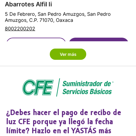
Abarrotes Alfil Ii
5 De Febrero, San Pedro Amuzgos, San Pedro
Amuzgos, C.P. 71070, Oaxaca
8002200202
Cómo llegar
Sitio web
Ver más
Abarrotes Almita
Pino Suarez SN int. SN, Santa Gertrudis Miramar,
Santo Domingo Tehuantepec, C.P. 70762, Oaxaca
8002200202
Cómo llegar
Sitio web
¿Debes hacer el pago de recibo de
luz CFE porque ya llegó la fecha
Abarrotes Arely
límite? Hazlo en el YASTÁS más
Avenida Hidalgo, Santo Domingo Petapa, Santo