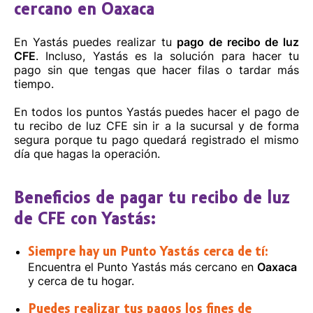
cercano en Oaxaca
Domingo Petapa, C.P. 70350, Oaxaca
8002200202
En Yastás puedes realizar tu
pago de recibo de luz
CFE
. Incluso, Yastás es la solución para hacer tu
Cómo llegar
Sitio web
pago sin que tengas que hacer filas o tardar más
tiempo.
En todos los puntos Yastás puedes hacer el pago de
tu recibo de luz CFE sin ir a la sucursal y de forma
segura porque tu pago quedará registrado el mismo
día que hagas la operación.
Beneficios de pagar tu recibo de luz
de CFE con Yastás:
Siempre hay un Punto Yastás cerca de tí:
Encuentra el Punto Yastás más cercano en
Oaxaca
y cerca de tu hogar.
Puedes realizar tus pagos los fines de