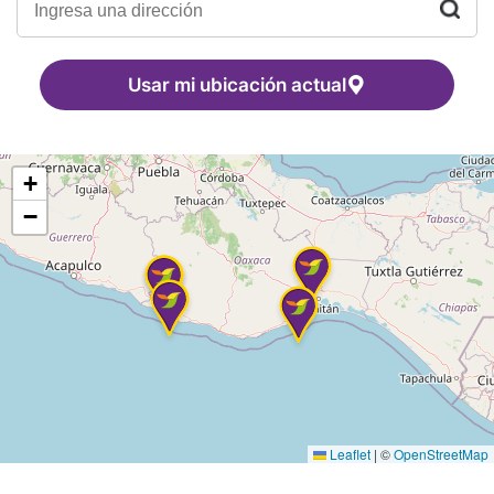
Usar mi ubicación actual
+
−
Leaflet
|
©
OpenStreetMap