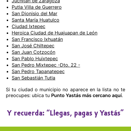
Juchitán de Zaragoza
Putla Villa de Guerrero
San Dionisio del Mar
Santa María Huatulco
Ciudad Ixtepec
Heroica Ciudad de Huajuapan de León
San Francisco Ixhuatán
San José Chiltepec
San Juan Cotzocón
San Pablo Huixtepec
San Pedro Mixtepec -Dto. 22 -
San Pedro Tapanatepec
San Sebastián Tutla
Si tu ciudad o municipio no aparece en la lista no te
preocupes: ubica tu
Punto Yastás más cercano aquí
.
Y recuerda: “Llegas, pagas y Yastás”